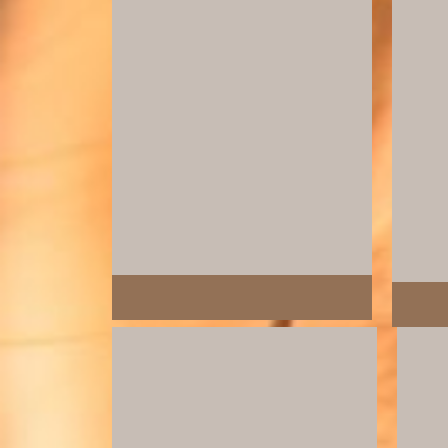
@polya_vodenkova
@a