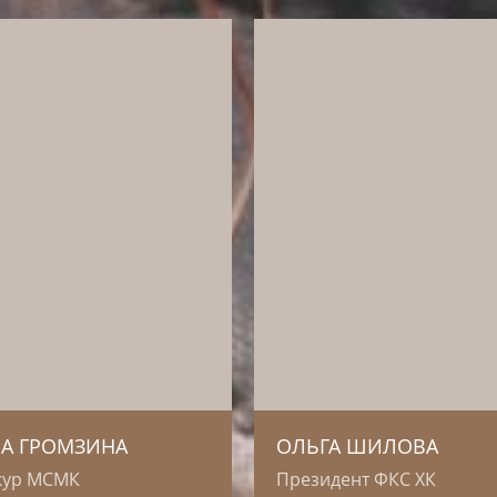
 является нашим
ссадором с 2014 года.
лошади спортсменов
ы Анны Громзиной
Ольга является официал
) так же едят корма
представителем Kviglis на
is, имеют крепкое
Дальнем Востоке с 2017 г
овье и показывают
Вместе с нами Ольга внос
кие спортивные
большой вклад в развити
льтаты
.
конного спорта в регионе
А ГРОМЗИНА
ОЛЬГА ШИЛОВА
кур МСМК
Президент ФКС ХК