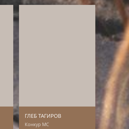
Глеб стал нашим
амбассадором в 2020 году.
Сразу же отметил качество
ьным
кормов. Наши корма
помогли спортивной паре
ода.
достичь высоких результатов
ит
в конкуре.
е
.
ГЛЕБ ТАГИРОВ
Конкур МС