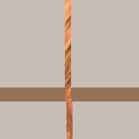
zr_xumera_
@equitrip