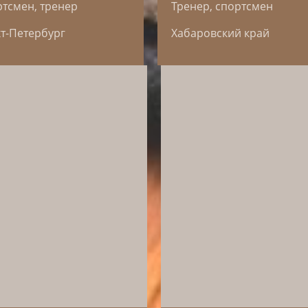
тсмен, тренер
Тренер, спортсмен
т-Петербург
Хабаровский край
С 2017 года спортсмены
Омска кормят лошадей
кормами Kviglis, которые
помогают поддерживать
ия кормит своих
отличную спортивную ф
дей кормами Kviglis с
на протяжении всего сез
 года