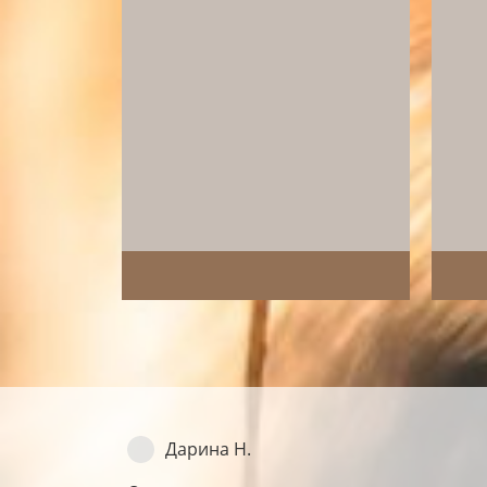
@polya_vodenkova
@
Дарина Н.