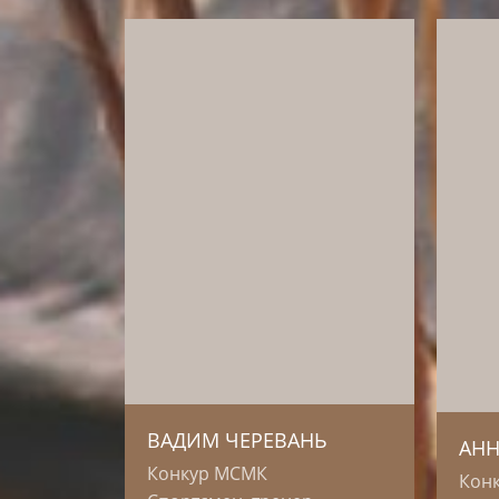
Анна
Вадим является нашим
амба
амбассадором с 2015 года.
Все 
Его лошади прекрасно
Школ
выглядят и показывают
(ШАГ
высокие спортивные
Kvigl
результаты на
здор
соревнованиях
высо
международного уровня.
резу
ВАДИМ ЧЕРЕВАНЬ
АНН
Конкур МСМК
Кон