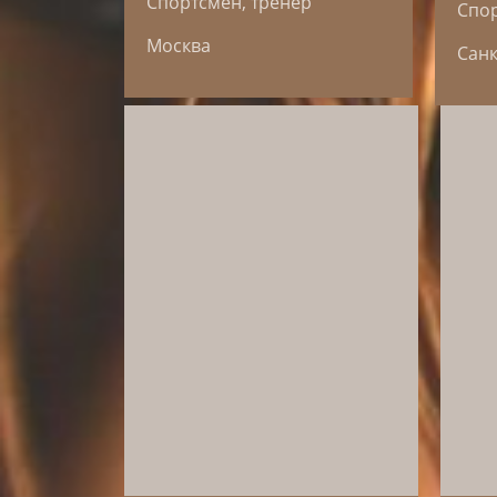
Спортсмен, тренер
Спор
Москва
Санк
Елизавета является нашим
амбассадором с 2014 года.
Выступая в дисциплинах
конкур и троеборье,
отметила отличные
показатели качества кормов,
обеспечивающих быстрое
восстановление лошадей
Ксен
даже после самых тяжелых
лоша
нагрузок.
2017