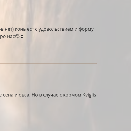
в нет) конь ест с удовольствием и форму
про нас😊🌷
на и овса. Но в случае с кормом Kviglis