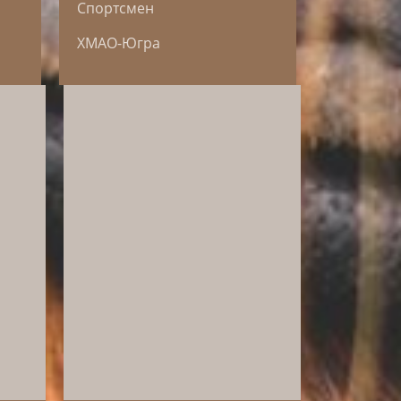
Спортсмен
ХМАО-Югра
Ольга заботится о здоровье
своих лошадей, поэтому
орму
выбирает для них корма
она.
Kviglis с 2017 года.