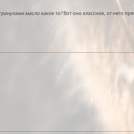
гранулами масло какое то?
Вот оно классное, от него пр