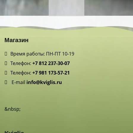
Магазин
Время работы: ПН-ПТ 10-19
Телефон:
+7 812 237-30-07
Телефон:
+7 981 173-57-21
E-mail
info@kviglis.ru
&nbsp;